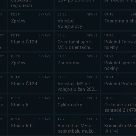
Události v
BBV po 25 letech
Dr. House VIII 
regionech
NT
02:00
ZPRÁVY
06:35
SPORT
09:45
ZÁ
Zprávy
Volejbal:
Tescoma s chu
Volejbalový
magazín
VY
02:10
ZPRÁVY
06:55
SPORT
10:00
ZP
m
Studio ČT24
Orientační sport:
Polední Televiz
e
ME v orientačním
noviny
běhu 2025
VY
03:00
ZPRÁVY
09:30
SPORT
10:20
ZP
Zprávy
Panorama
Polední sporto
noviny
NT
03:10
ZPRÁVY
09:50
SPORT
10:24
Studio ČT24
Volejbal: MS ve
Polední Počasí
volejbalu žen 2025
Thajsko
NT
03:59
ZPRÁVY
12:15
SPORT
10:25
S
ho
Studio 6
Cyklotoulky
Ordinace v růž
zahradě 2 (478
NT
07:00
ZPRÁVY
12:25
SPORT
11:40
S
Studio 6 II
Basketbal: ME v
Kriminálka Mia
basketbalu mužů
IX (14)