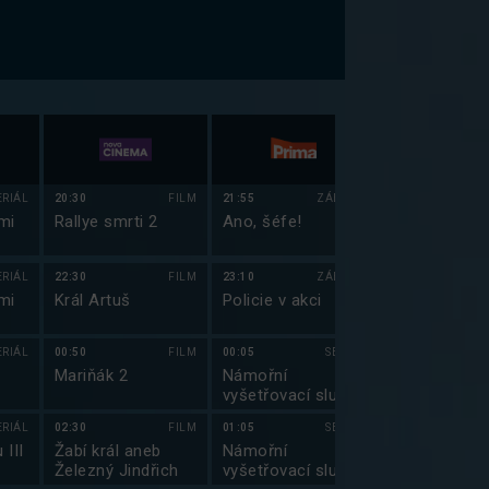
ERIÁL
20:30
FILM
21:55
ZÁBAVA
21:45
mi
Rallye smrti 2
Ano, šéfe!
Simpsonovi V
(2)
ERIÁL
22:30
FILM
23:10
ZÁBAVA
22:15
mi
Král Artuš
Policie v akci
Simpsonovi V
(3)
ERIÁL
00:50
FILM
00:05
SERIÁL
22:45
Mariňák 2
Námořní
Simpsonovi V
vyšetřovací služba
(4)
III (7)
ERIÁL
02:30
FILM
01:05
SERIÁL
23:15
 III
Žabí král aneb
Námořní
Griffinovi XVI
Železný Jindřich
vyšetřovací služba
(11)