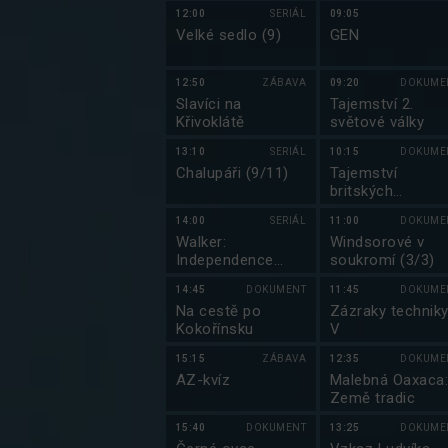
Skalnatých hor:
12:00
SERIÁL
09:05
Od Yellowstonu 
Velké sedlo (9)
GEN
Yukonu (4/4)
12:50
ZÁBAVA
09:20
DOKUME
Slavíci na
Tajemství 2.
Křivoklátě
světové války
13:10
SERIÁL
10:15
DOKUME
Chalupáři (9/11)
Tajemství
britských
královských
14:00
SERIÁL
11:00
DOKUME
paláců (1/8)
Walker:
Windsorové v
Independence
soukromí (3/3)
(13/13)
14:45
DOKUMENT
11:45
DOKUME
Na cestě po
Zázraky technik
Kokořínsku
V
15:15
ZÁBAVA
12:35
DOKUME
AZ-kvíz
Malebná Oaxaca
Země tradic
15:40
DOKUMENT
13:25
DOKUME