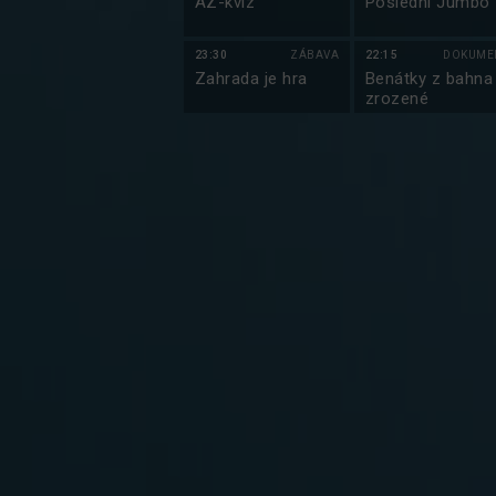
AZ-kvíz
Poslední Jumbo
23:30
ZÁBAVA
22:15
DOKUME
Zahrada je hra
Benátky z bahna
zrozené