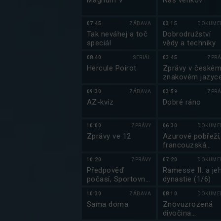
Magnum V
Náš venkov
07:45
ZÁBAVA
03:15
DOKUME
Tak neváhej a toč
Dobrodružství
speciál
vědy a techniky
08:40
SERIÁL
03:45
ZPRÁ
Hercule Poirot
Zprávy v české
znakovém jazyc
09:30
ZÁBAVA
03:59
ZPRÁ
AZ-kvíz
Dobré ráno
10:00
ZPRÁVY
06:30
DOKUME
Zprávy ve 12
Azurové pobřeží,
francouzská
kráska
10:20
ZPRÁVY
07:20
DOKUME
Předpověď
Ramesse II. a je
počasí, Sportovní
dynastie (1/6)
zprávy, Události v
10:30
ZÁBAVA
08:10
DOKUME
regionech plus
Sama doma
Znovuzrozená
divočina