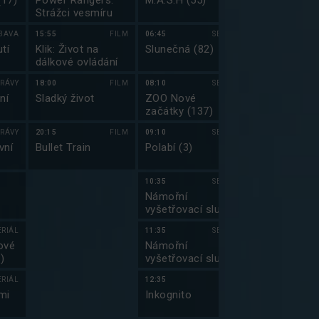
(17)
Power Rangers:
M.A.S.H (55)
Těžká dřina
Strážci vesmíru
BAVA
15:55
FILM
06:45
SERIÁL
04:30
tí
Klik: Život na
Slunečná (82)
Prima Partič
dálkové ovládání
RÁVY
18:00
FILM
08:10
SERIÁL
05:15
ní
Sladký život
ZOO Nové
Top Gear 201
začátky (137)
RÁVY
20:15
FILM
09:10
SERIÁL
06:20
vní
Bullet Train
Polabí (3)
Top Gear 201
10:35
SERIÁL
07:50
Námořní
Hvězdná brá
vyšetřovací služba
(11)
III (9)
ERIÁL
11:35
SERIÁL
08:45
ové
Námořní
Hvězdná brá
)
vyšetřovací služba
(12)
III (10)
ERIÁL
12:35
09:50
mi
Inkognito
Jmenuju se Ea
(10)