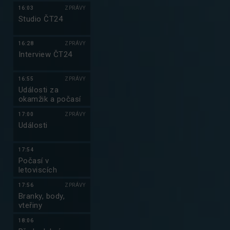
16:03
ZPRÁVY
Studio ČT24
16:28
ZPRÁVY
Interview ČT24
16:55
ZPRÁVY
Události za
okamžik a počasí
17:00
ZPRÁVY
Události
17:54
Počasí v
letoviscích
17:56
ZPRÁVY
Branky, body,
vteřiny
18:06