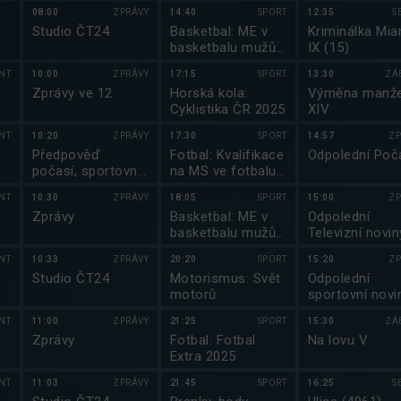
2025
08:00
ZPRÁVY
14:40
SPORT
12:35
S
k
Studio ČT24
Basketbal: ME v
Kriminálka Mia
basketbalu mužů
IX (15)
2025
NT
10:00
ZPRÁVY
17:15
SPORT
13:30
ZÁ
Zprávy ve 12
Horská kola:
Výměna manže
Cyklistika ČR 2025
XIV
NT
10:20
ZPRÁVY
17:30
SPORT
14:57
ZP
Předpověď
Fotbal: Kvalifikace
Odpolední Poč
počasí, sportovní
na MS ve fotbalu
zprávy
2026
NT
10:30
ZPRÁVY
18:05
SPORT
15:00
ZP
Zprávy
Basketbal: ME v
Odpolední
basketbalu mužů
Televizní novin
2025
NT
10:33
ZPRÁVY
20:20
SPORT
15:20
ZP
y
Studio ČT24
Motorismus: Svět
Odpolední
motorů
sportovní novi
NT
11:00
ZPRÁVY
21:25
SPORT
15:30
ZÁ
:
Zprávy
Fotbal: Fotbal
Na lovu V
Extra 2025
NT
11:03
ZPRÁVY
21:45
SPORT
16:25
S