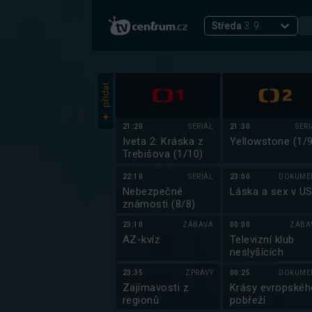
Středa
3. 9.
přidat
21:20
SERIÁL
21:30
SER
Iveta 2: Kráska z
Yellowstone (1/9
Trebišova (1/10)
22:10
SERIÁL
23:00
DOKUME
Nebezpečné
Láska a sex v U
známosti (8/8)
23:10
ZÁBAVA
00:00
ZÁBA
AZ-kvíz
Televizní klub
neslyšících
23:35
ZPRÁVY
00:25
DOKUME
Zajímavosti z
Krásy evropskéh
regionů
pobřeží