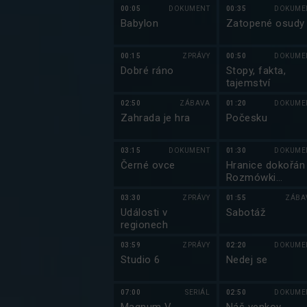
00:05
DOKUMENT
00:35
DOKUME
Babylon
Zatopené osudy
00:15
ZPRÁVY
00:50
DOKUME
Dobré ráno
Stopy, fakta,
tajemství
02:50
ZÁBAVA
01:20
DOKUME
Zahrada je hra
Počesku
03:15
DOKUMENT
01:30
DOKUME
Černé ovce
Hranice dokořán
Rozmówki
polsko-czeskie
03:30
ZPRÁVY
01:55
ZÁBA
Události v
Sabotáž
regionech
03:59
ZPRÁVY
02:20
DOKUME
Studio 6
Nedej se
07:00
SERIÁL
02:50
DOKUME