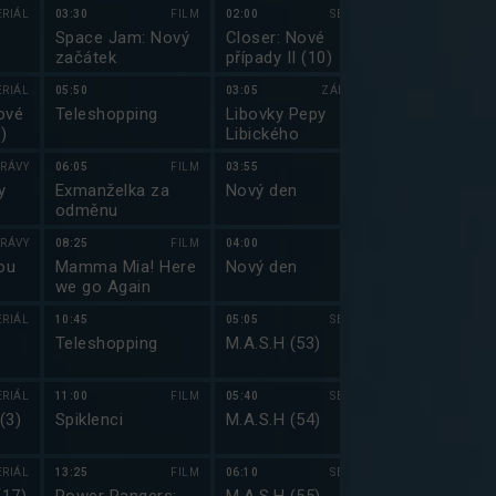
III (8)
ERIÁL
03:30
FILM
02:00
SERIÁL
23:40
Space Jam: Nový
Closer: Nové
Jmenuju se Ea
začátek
případy II (10)
(22)
ERIÁL
05:50
03:05
ZÁBAVA
00:10
ové
Teleshopping
Libovky Pepy
Jmenuju se E
)
Libického
IV (1)
RÁVY
06:05
FILM
03:55
00:30
y
Exmanželka za
Nový den
Clarksonova
odměnu
farma II (6)
RÁVY
08:25
FILM
04:00
01:25
ou
Mamma Mia! Here
Nový den
Top Gear 201
we go Again
ERIÁL
10:45
05:05
SERIÁL
02:30
Teleshopping
M.A.S.H (53)
Živí mrtví XI 
ERIÁL
11:00
FILM
05:40
SERIÁL
03:45
(3)
Spiklenci
M.A.S.H (54)
Bolek a Lole
ERIÁL
13:25
FILM
06:10
SERIÁL
04:05
DO