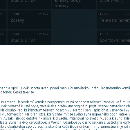
Studio ČT24
Branky, body,
Ulice (4961)
vteřiny
NT
11:30
ZPRÁVY
17:30
ZP
Zprávy
Televizní novin
VA
11:33
ZPRÁVY
18:13
ZP
Studio ČT24
Sportovní novi
NT
12:00
ZPRÁVY
18:18
ZP
Zprávy
Počasí
NT
12:03
ZPRÁVY
18:20
ZÁ
Studio ČT24
Hell’s Kitchen
sy
Česko II (2)
ann a spol. Luděk Sobota uvádí pořad mapující uměleckou dráhu legendárního komika, 
ho fondu České televize.
VA
12:30
ZPRÁVY
19:45
ZÁ
em
Zprávy
Jáma lvová (2)
 Holzmann - legendární komik a nezapomenutelná osobnost televizní zábavy. Ve filmu an
uček, výrazné kulaté brýle, tralaláček a především originální pojetí scének natvrdlého 
kle dlouho, řadí ke klenotům televizního archivu. Narodil se v Teplicích 8. července 192
il v Litoměřicích. Na přání otce, který chtěl mít ze svého syna úspěšného podnikatele,
NT
12:33
ZPRÁVY
20:55
S
. Avšak Felix od dětství inklinoval k divadlu. Přitahoval ho svět cirkusů a klaunů, kd
Studio ČT24
Kriminálka Las
Vlasta Burian a dvojice Voskovec a Werich. Osudové bylo jeho setkání s ústeckým kon
Vegas XIII (1)
ilo v dlouholetou spolupráci. Ta skončila kvůli Budínově civilnímu zaměstnání, jehož 