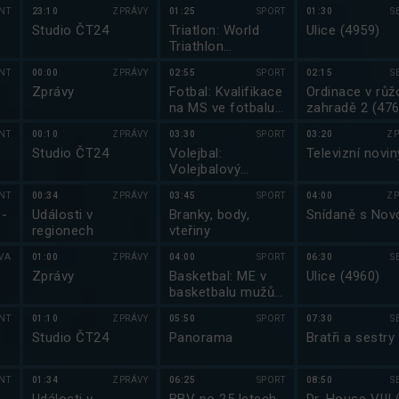
NT
23:10
ZPRÁVY
01:25
SPORT
01:30
S
Studio ČT24
Triatlon: World
Ulice (4959)
Triathlon
Championship
NT
00:00
ZPRÁVY
02:55
SPORT
02:15
S
Series 2025
Zprávy
Fotbal: Kvalifikace
Ordinace v růž
na MS ve fotbalu
zahradě 2 (476
2026
NT
00:10
ZPRÁVY
03:30
SPORT
03:20
ZP
Studio ČT24
Volejbal:
Televizní novin
Volejbalový
magazín
NT
00:34
ZPRÁVY
03:45
SPORT
04:00
ZP
 -
Události v
Branky, body,
Snídaně s Nov
regionech
vteřiny
VA
01:00
ZPRÁVY
04:00
SPORT
06:30
S
Zprávy
Basketbal: ME v
Ulice (4960)
basketbalu mužů
2025
NT
01:10
ZPRÁVY
05:50
SPORT
07:30
S
Studio ČT24
Panorama
Bratři a sestry 
NT
01:34
ZPRÁVY
06:25
SPORT
08:50
S