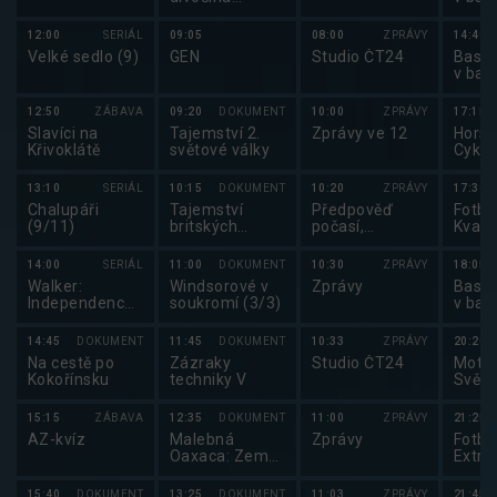
Skalnatých
mužů
hor: Od
12:00
SERIÁL
09:05
08:00
ZPRÁVY
14:40
Yellowstonu k
Velké sedlo (9)
GEN
Studio ČT24
Baske
Yukonu (4/4)
v bas
mužů
12:50
ZÁBAVA
09:20
DOKUMENT
10:00
ZPRÁVY
17:15
Slavíci na
Tajemství 2.
Zprávy ve 12
Horsk
Křivoklátě
světové války
Cykli
2025
13:10
SERIÁL
10:15
DOKUMENT
10:20
ZPRÁVY
17:30
Chalupáři
Tajemství
Předpověď
Fotbal
(9/11)
britských
počasí,
Kvali
královských
sportovní
MS ve
paláců (1/8)
zprávy
2026
14:00
SERIÁL
11:00
DOKUMENT
10:30
ZPRÁVY
18:05
Walker:
Windsorové v
Zprávy
Baske
Independence
soukromí (3/3)
v bas
(13/13)
mužů
14:45
DOKUMENT
11:45
DOKUMENT
10:33
ZPRÁVY
20:20
Na cestě po
Zázraky
Studio ČT24
Motor
Kokořínsku
techniky V
Svět 
15:15
ZÁBAVA
12:35
DOKUMENT
11:00
ZPRÁVY
21:25
AZ-kvíz
Malebná
Zprávy
Fotbal
Oaxaca: Země
Extra
tradic
15:40
DOKUMENT
13:25
DOKUMENT
11:03
ZPRÁVY
21:45