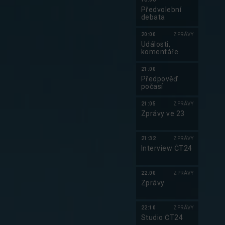
Předvolební
debata
20:00
ZPRÁVY
Události,
komentáře
21:00
Předpověď
počasí
21:05
ZPRÁVY
Zprávy ve 23
21:32
ZPRÁVY
Interview ČT24
22:00
ZPRÁVY
Zprávy
22:10
ZPRÁVY
Studio ČT24