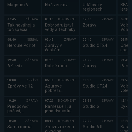
Magnum V
Náš venkov
Události v
BBV p
regionech
letec
07:45
ZÁBAVA
03:15
DOKUMENT
02:00
ZPRÁVY
06:35
Tak neváhej a
Dobrodružství
Zprávy
Volejb
toč speciál
vědy a techniky
Volej
maga
08:40
SERIÁL
03:45
ZPRÁVY
02:10
ZPRÁVY
06:55
Hercule Poirot
Zprávy v
Studio ČT24
Orien
českém
sport
znakovém
orien
jazyce
běhu
09:30
ZÁBAVA
03:59
ZPRÁVY
03:00
ZPRÁVY
09:30
AZ-kvíz
Dobré ráno
Zprávy
Pano
10:00
ZPRÁVY
06:30
DOKUMENT
03:10
ZPRÁVY
09:50
Zprávy ve 12
Azurové
Studio ČT24
Volej
pobřeží,
volej
francouzská
2025 
kráska
10:20
ZPRÁVY
07:20
DOKUMENT
03:59
ZPRÁVY
12:15
Předpověď
Ramesse II. a
Studio 6
Cyklo
počasí,
jeho dynastie
Sportovní
(1/6)
zprávy,
10:30
ZÁBAVA
08:10
DOKUMENT
07:00
ZPRÁVY
12:25
Události v
Sama doma
Znovuzrozená
Studio 6 II
Baske
regionech plus
divočina
v bas