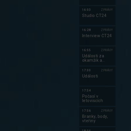
Do kalendáře
16:03
ZPRÁVY
Studio ČT24
16:28
ZPRÁVY
Interview ČT24
16:55
ZPRÁVY
Události za
okamžik a
počasí
17:00
ZPRÁVY
Události
17:54
Počasí v
letoviscích
17:56
ZPRÁVY
Branky, body,
vteřiny
18:06