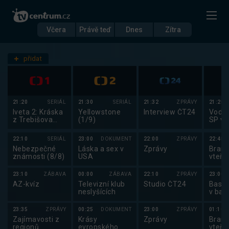
Včera
Právě teď
Dnes
Zítra
Datum
Středa 3.9.
přidat
Nastavení stanic
21:20
SERIÁL
21:30
SERIÁL
21:32
ZPRÁVY
21:25
Iveta 2: Kráska
Yellowstone
Interview ČT24
Vodní
z Trebišova
(1/9)
SP ve
(1/10)
slalo
22:10
SERIÁL
23:00
DOKUMENT
22:00
ZPRÁVY
22:45
Nebezpečné
Láska a sex v
Zprávy
Brank
známosti (8/8)
USA
vteři
23:10
ZÁBAVA
00:00
ZÁBAVA
22:10
ZPRÁVY
23:00
AZ-kvíz
Televizní klub
Studio ČT24
Baske
neslyšících
v bas
mužů
23:35
ZPRÁVY
00:25
DOKUMENT
23:00
ZPRÁVY
01:10
Zajímavosti z
Krásy
Zprávy
Brank
regionů
evropského
vteři