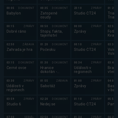
pobřeží
00:05
DOKUMENT
00:35
DOKUMENT
23:10
ZPRÁVY
01:25
Babylon
Zatopené
Studio ČT24
Triatl
osudy
Triat
Cham
Serie
00:15
ZPRÁVY
00:50
DOKUMENT
00:00
ZPRÁVY
02:55
Dobré ráno
Stopy, fakta,
Zprávy
Fotbal
tajemství
Kvali
MS ve
2026
02:50
ZÁBAVA
01:20
DOKUMENT
00:10
ZPRÁVY
03:30
Zahrada je hra
Počesku
Studio ČT24
Volejb
Volej
maga
03:15
DOKUMENT
01:30
DOKUMENT
00:34
ZPRÁVY
03:45
Černé ovce
Hranice
Události v
Brank
dokořán -
regionech
vteři
Rozmówki
polsko-czeskie
03:30
ZPRÁVY
01:55
ZÁBAVA
01:00
ZPRÁVY
04:00
Události v
Sabotáž
Zprávy
Baske
regionech
v bas
mužů
03:59
ZPRÁVY
02:20
DOKUMENT
01:10
ZPRÁVY
05:50
Studio 6
Nedej se
Studio ČT24
Pano
07:00
SERIÁL
02:50
DOKUMENT
01:34
ZPRÁVY
06:25