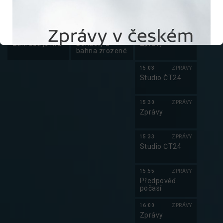
AZ-kvíz
Poslední
Studio ČT24
Jumbo
23:30
ZÁBAVA
22:15
DOKUMENT
15:00
ZPRÁVY
Zahrada je hra
Benátky z
Zprávy
bahna zrozené
15:03
ZPRÁVY
Studio ČT24
15:30
ZPRÁVY
Zprávy
15:33
ZPRÁVY
Studio ČT24
15:55
ZPRÁVY
Předpověď
počasí
16:00
ZPRÁVY
Zprávy