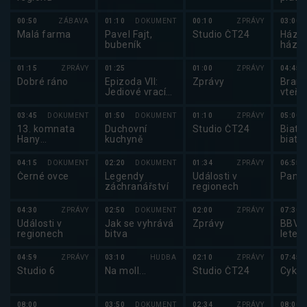
00:50
ZÁBAVA
01:10
DOKUMENT
00:10
ZPRÁVY
03:00
Malá farma
Pavel Fajt,
Studio ČT24
Házen
bubeník
háze
2025
01:15
ZPRÁVY
01:25
01:00
ZPRÁVY
04:45
Dobré ráno
Epizoda VII:
Zprávy
Brank
Jediové vrací
vteři
úder
03:45
DOKUMENT
01:50
DOKUMENT
01:10
ZPRÁVY
05:00
13. komnata
Duchovní
Studio ČT24
Biatlo
Hany
kuchyně
biatl
Třeštíkové
2025
04:15
DOKUMENT
02:20
DOKUMENT
01:34
ZPRÁVY
06:55
Černé ovce
Legendy
Události v
Pano
záchranářství
regionech
04:30
ZPRÁVY
02:50
DOKUMENT
02:00
ZPRÁVY
07:30
Události v
Jak se vyhrává
Zprávy
BBV p
regionech
bitva
letec
04:59
ZPRÁVY
03:10
HUDBA
02:10
ZPRÁVY
07:45
Studio 6
Na moll...
Studio ČT24
Cyklo
08:00
03:50
DOKUMENT
02:34
ZPRÁVY
08:00