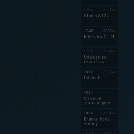
17:03
ZPRÁVY
Studio ČT24
17:28
ZPRÁVY
Interview ČT24
17:55
ZPRÁVY
Události za
okamžik a
počasí
18:00
ZPRÁVY
Události
18:54
Sněhové
zpravodajství
18:56
ZPRÁVY
Branky, body,
vteřiny
19:07
ZPRÁVY