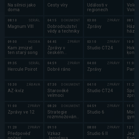
Na silnici jako
Cesty víry
Události v
Volejb
doma
regionech
Volej
maga
08:10
SERIÁL
04:15
DOKUMENT
03:00
ZPRÁVY
08:15
Magnum VIII
Dobrodružství
Zprávy
Házen
vědy a techniky
háze
2025
09:00
HUDBA
04:45
ZPRÁVY
03:10
ZPRÁVY
10:00
Kam zmizel
Zprávy v
Studio ČT24
Hokej
ten starý song
českém
konfe
znakovém
Česk
jazyce
lední
09:35
SERIÁL
04:59
ZPRÁVY
04:00
ZPRÁVY
11:05
Hercule Poirot
Dobré ráno
Zprávy
Pano
10:30
ZÁBAVA
07:30
DOKUMENT
04:10
ZPRÁVY
11:25
AZ-kvíz
Starověké
Studio ČT24
Sport
velmoci
zpráv
11:00
ZPRÁVY
08:20
DOKUMENT
04:59
ZPRÁVY
11:55
Zprávy ve 12
Strategie
Studio 6
Mode
rozmnožování
gymna
v přírodě (2/2)
Mode
gymna
11:20
ZPRÁVY
09:10
08:00
ZPRÁVY
12:15
2025
Předpověď
Vzkaz
Studio 6 II
Jezde
počasí,
Jaroslava
Koně 