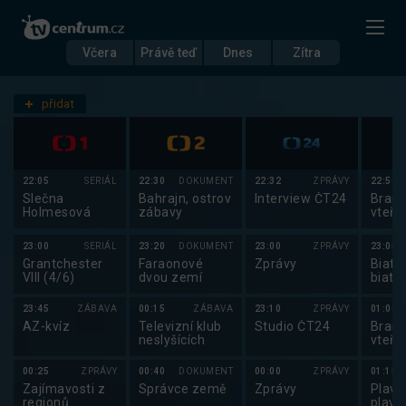
Včera
Právě teď
Dnes
Zítra
Datum
Středa 3.12.
přidat
Nastavení stanic
22:05
SERIÁL
22:30
DOKUMENT
22:32
ZPRÁVY
22:50
Slečna
Bahrajn, ostrov
Interview ČT24
Brank
Holmesová
zábavy
vteři
23:00
SERIÁL
23:20
DOKUMENT
23:00
ZPRÁVY
23:05
Grantchester
Faraonové
Zprávy
Biatlo
VIII (4/6)
dvou zemí
biatl
2025
23:45
ZÁBAVA
00:15
ZÁBAVA
23:10
ZPRÁVY
01:00
AZ-kvíz
Televizní klub
Studio ČT24
Brank
neslyšících
vteři
00:25
ZPRÁVY
00:40
DOKUMENT
00:00
ZPRÁVY
01:15
Zajímavosti z
Správce země
Zprávy
Plavá
regionů
plavá