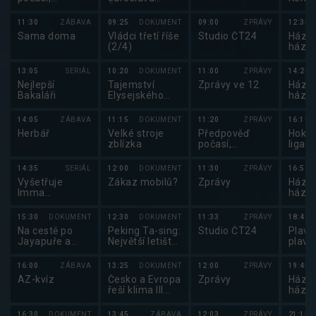
Sportovní
Čvančary
zprávy,
11:30
ZÁBAVA
09:25
DOKUMENT
09:00
ZPRÁVY
12:35
Události v
Sama doma
Vládci třetí říše
Studio ČT24
Házen
regionech plus
(2/4)
háze
2025
13:05
SERIÁL
10:20
DOKUMENT
11:00
ZPRÁVY
14:20
Nejlepší
Tajemství
Zprávy ve 12
Házen
Bakaláři
Elysejského
háze
paláce
2025
14:05
ZÁBAVA
11:15
DOKUMENT
11:20
ZPRÁVY
16:10
Herbář
Velké stroje
Předpověď
Hokej
zblízka
počasí,
liga 
sportovní
zprávy
14:35
SERIÁL
12:00
DOKUMENT
11:30
ZPRÁVY
16:50
Vyšetřuje
Zákaz mobilů?
Zprávy
Házen
Imma
háze
Tataranni
2025
15:30
DOKUMENT
12:30
DOKUMENT
11:33
ZPRÁVY
18:40
Na cestě po
Peking Ta-sing:
Studio ČT24
Plavá
Jayapuře a
Největší letiště
plavá
Biaku
na světě
16:00
ZÁBAVA
13:25
DOKUMENT
12:00
ZPRÁVY
19:45
AZ-kvíz
Česko a Evropa
Zprávy
Házen
řeší klima III
háze
(3/4)
2025
16:30
DOKUMENT
13:45
ZÁBAVA
12:03
ZPRÁVY
21:15