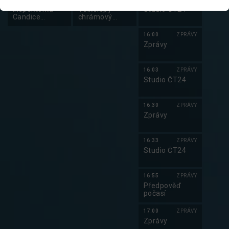
Inspektorka
Velkolepý
Studio ČT24
Candice
chrámový
Renoirová III
komplex v
Karnaku
16:00
ZPRÁVY
Zprávy
16:03
ZPRÁVY
Studio ČT24
16:30
ZPRÁVY
Zprávy
16:33
ZPRÁVY
Studio ČT24
16:55
ZPRÁVY
Předpověď
počasí
17:00
ZPRÁVY
Zprávy