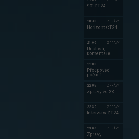
90’ ČT24
20:30
ZPRÁVY
Horizont ČT24
21:00
ZPRÁVY
Události,
komentáře
22:00
Předpověď
počasí
22:05
ZPRÁVY
Zprávy ve 23
22:32
ZPRÁVY
Interview ČT24
23:00
ZPRÁVY
Zprávy