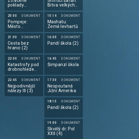
Ztracené
Smrtící safari:
poklady
Bitva velkých
antického
koček (1)
Řecka (5)
20:00
DOKUMENT
15:14
DOKUMENT
Pompeje:
Mashatu:
Město
Země levhartů
zmrazené v
čase s Tomem
21:00
DOKUMENT
16:00
DOKUMENT
Hiddlestonem
Cesta bez
Pandí škola (2)
(3)
hranic (2)
22:00
DOKUMENT
16:45
DOKUMENT
Katastrofy pod
Šimpanzí škola
drobnohledem
II (4)
22:45
DOKUMENT
17:30
DOKUMENT
Nejpodivnější
Nespoutaná
nálezy III (3)
Jižní Amerika
18:15
DOKUMENT
Pandí škola (2)
19:00
DOKUMENT
Skvělý dr. Pol
XXII (4)