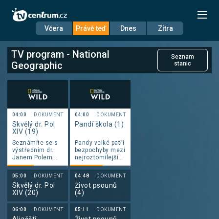
Včera
Právě teď
Dnes
Zítra
Datum
Neděle 9.8.
TV program - National
Seznam
Geographic
stanic
Nastavení stanic
04:00
DOKUMENT
04:00
DOKUMENT
Skvělý dr. Pol
Pandí škola (1)
XIV (19)
Seznámíte se s
Pandy velké patří
výstředním dr.
bezpochyby mezi
Janem Polem,
nejroztomilejší
jenž s
medvědy na
manželkou
světě.
05:00
DOKUMENT
04:48
DOKUMENT
provozuje
Nemotorné a
Skvělý dr. Pol
Život psounů
prosperující
hravé „chlupaté
XIV (20)
(4)
veterinární
koule“ milující
kliniku v
bambus jsou
zemědělské
jedněmi z
06:00
DOKUMENT
05:11
DOKUMENT
oblasti středního
nejznámějších a