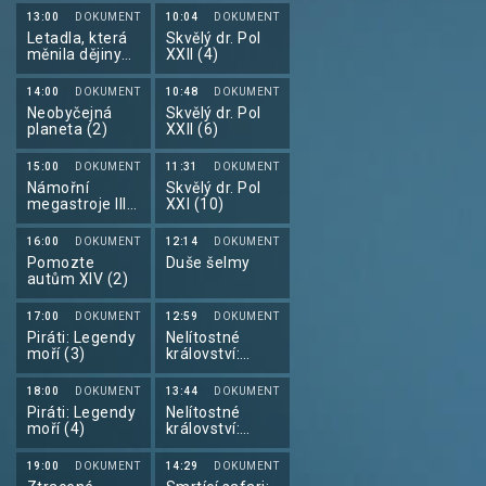
každé svým
13:00
DOKUMENT
10:04
DOKUMENT
tempem.
Letadla, která
Skvělý dr. Pol
měnila dějiny
XXII (4)
(5)
14:00
DOKUMENT
10:48
DOKUMENT
Neobyčejná
Skvělý dr. Pol
planeta (2)
XXII (6)
15:00
DOKUMENT
11:31
DOKUMENT
Námořní
Skvělý dr. Pol
megastroje III
XXI (10)
(6)
16:00
DOKUMENT
12:14
DOKUMENT
Pomozte
Duše šelmy
autům XIV (2)
17:00
DOKUMENT
12:59
DOKUMENT
Piráti: Legendy
Nelítostné
moří (3)
království:
Souboj klanů II
(1)
18:00
DOKUMENT
13:44
DOKUMENT
Piráti: Legendy
Nelítostné
moří (4)
království:
Souboj klanů II
(2)
19:00
DOKUMENT
14:29
DOKUMENT