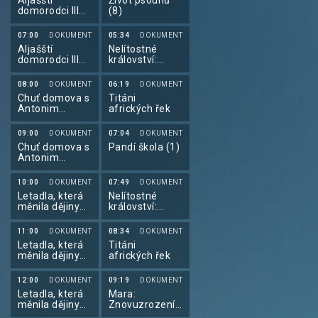
Aljašští
Život psounů
Michiganu
nejoblíbenějších
domorodci III
(8)
medvědů, jejichž
(13)
příběhy ale
07:00
DOKUMENT
05:34
DOKUMENT
zdaleka nejsou
Aljašští
Nelítostné
jen černobílé. V
domorodci III
království:
mlžných horách
(14)
Souboj klanů II
čínské provincie
(2)
S’-čchuan se
08:00
DOKUMENT
06:19
DOKUMENT
nachází moderní
Chuť domova s
Titáni
záchranné
Antonim
afrických řek
centrum, které
Porowskim (5)
se věnuje
výhradně
09:00
DOKUMENT
07:04
DOKUMENT
pandám. Právě
Chuť domova s
Pandí škola (1)
tady se mláďata
Antonim
učí vše důležité
Porowskim (6)
– šplhat po
10:00
DOKUMENT
07:49
DOKUMENT
stromech, udržet
Letadla, která
Nelítostné
rovnováhu,
měnila dějiny
království:
kutálet se i
(1)
Souboj klanů II
správně jíst
(2)
bambus. Cesta k
11:00
DOKUMENT
08:34
DOKUMENT
úspěchu však
Letadla, která
Titáni
není jednoduchá.
měnila dějiny
afrických řek
Vyžaduje čas,
(2)
trpělivost a
12:00
DOKUMENT
09:19
DOKUMENT
spoustu pokusů
Letadla, která
Mara:
a omylů. A stejně
měnila dějiny
Znovuzrození
jako děti, i pandí
(3)
(2)
mláďata se učí