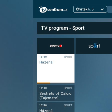
Čtvrtek
6. 8.
TV program - Sport
10:00
SPORT
Házená
12:00
SPORT
Sectrets of Calcio
(Tajemství
fotbalu), La
12:30
SPORT
Gazetta
Házená