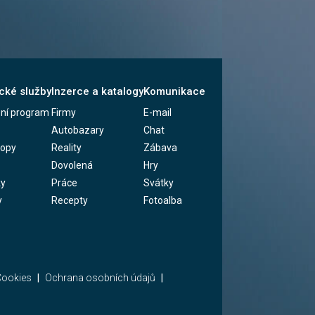
cké služby
Inzerce a katalogy
Komunikace
zní program
Firmy
E-mail
Autobazary
Chat
kopy
Reality
Zábava
Dovolená
Hry
ky
Práce
Svátky
y
Recepty
Fotoalba
ookies
Ochrana osobních údajů