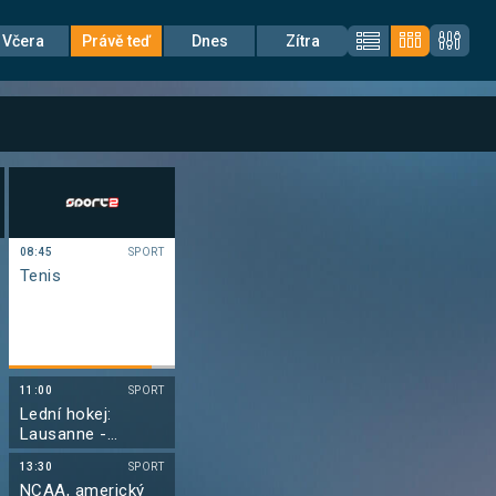
Včera
Právě teď
Dnes
Zítra
08:45
SPORT
Tenis
11:00
SPORT
Lední hokej:
Lausanne -
Rapperswil
13:30
SPORT
NCAA, americký