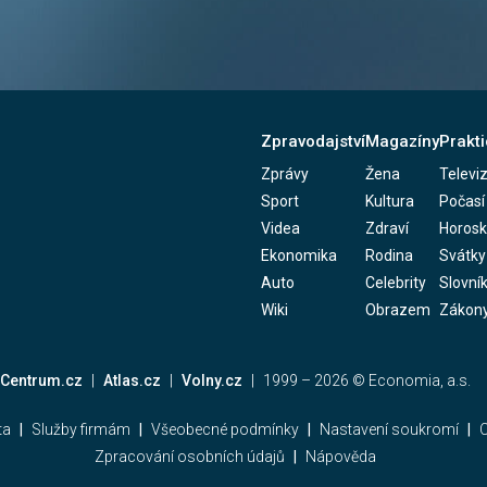
Zpravodajství
Magazíny
Prakti
Zprávy
Žena
Televi
Sport
Kultura
Počasí
Videa
Zdraví
Horos
Ekonomika
Rodina
Svátky
Auto
Celebrity
Slovní
Wiki
Obrazem
Zákon
Centrum.cz
Atlas.cz
Volny.cz
1999 –
2026
© Economia, a.s.
ta
Služby firmám
Všeobecné podmínky
Nastavení soukromí
C
Zpracování osobních údajů
Nápověda