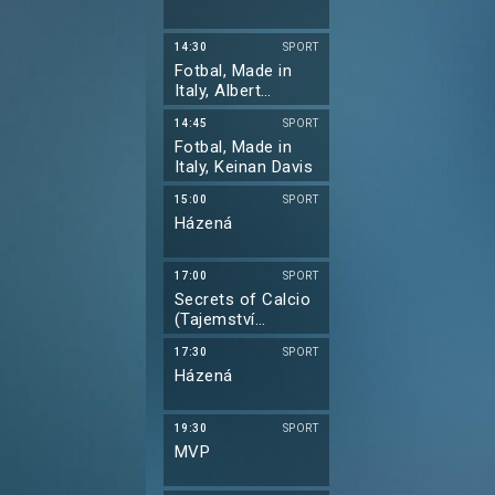
14:30
SPORT
Fotbal, Made in
Italy, Albert
Gudmundsson
14:45
SPORT
Fotbal, Made in
Italy, Keinan Davis
15:00
SPORT
Házená
17:00
SPORT
Secrets of Calcio
(Tajemství
fotbalu), Carlo
17:30
SPORT
Ancelotti
Házená
19:30
SPORT
MVP