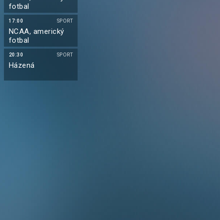
fotbal
17:00
SPORT
NCAA, americký
fotbal
20:30
SPORT
Házená