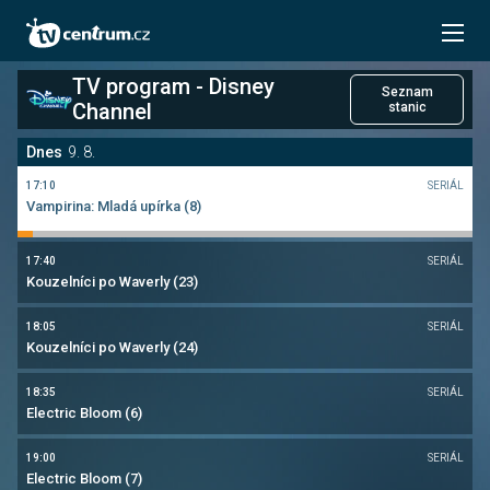
Kouzelná beruška a černý kocour (31)
16:15
SERIÁL
Kouzelná beruška a černý kocour (30)
TV program - Disney
Seznam
Channel
Datum
Neděle 9.8.
stanic
16:40
SERIÁL
Vampirina: Mladá upírka (5)
Dnes
9. 8.
Nastavení stanic
17:10
SERIÁL
Vampirina: Mladá upírka (8)
17:40
SERIÁL
Kouzelníci po Waverly (23)
18:05
SERIÁL
Kouzelníci po Waverly (24)
18:35
SERIÁL
Electric Bloom (6)
19:00
SERIÁL
Electric Bloom (7)