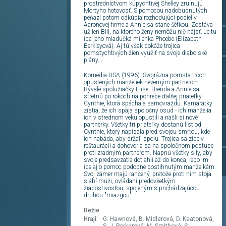
prostredníctvom kúpychtivej Shelley zruinujú
Mortyho hotovosť. S pomocou nadobudnutých
peňazí potom odkúpia rozhodujúci podiel v
Aaronovej firme a Annie sa stane šéfkou. Zostáva
už len Bill, na ktorého ženy nemôžu nič nájsť. Je tu
iba jeho mladučká milenka Phoebe (Elizabeth
Berkleyová). Aj tú však dokáže trojica
pomstychtivých žien využiť na svoje diabolské
plány...
Komédia USA (1996). Svojrázna pomsta troch
opustených manželiek neverným partnerom.
Bývalé spolužiačky Elise, Brenda a Annie sa
stretnú po rokoch na pohrebe ďalšej priateľky
Cynthie, ktorá spáchala samovraždu. Kamarátky
zistia, že ich spája spoločný osud - ich manželia
ich v strednom veku opustili a našli si nové
partnerky. Všetky tri priateľky dostanú list od
Cynthie, ktorý napísala pred svojou smrťou, kde
ich nabáda, aby držali spolu. Trojica sa zíde v
reštaurácii a dohovoria sa na spoločnom postupe
proti zradným partnerom. Napnú všetky sily, aby
svoje predsavzatie dotiahli až do konca, lebo im
ide aj o pomoc podobne postihnutým manželkám.
Svoj zámer majú ľahčený, pretože proti nim stoja
slabí muži, ovládaní predovšetkým
žiadostivosťou, spojeným s prichádzajúcou
druhou "miazgou"...
Režie:
Hrají:
G. Hawnová, B. Midlerová, D. Keatonová,
S. J. Parkerová, M. Smithová, S.