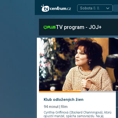
Sobota
8. 8.
TV program - JOJ+
Klub odložených žien
94 minut | film
Cynthia Griffinová (Stockard Channingová), ktorú
opustil manžel, spácha samovraždu. Na jej