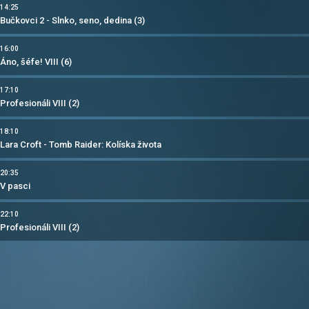
14:25
Bučkovci 2 - Slnko, seno, dedina (3)
16:00
Áno, šéfe! VIII (6)
17:10
Profesionáli VIII (2)
18:10
Lara Croft - Tomb Raider: Kolíska života
20:35
V pasci
22:10
Profesionáli VIII (2)