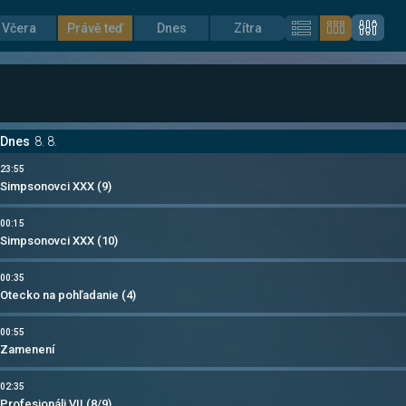
Včera
Právě teď
Dnes
Zítra
Dnes
8. 8.
23:55
Simpsonovci XXX (9)
00:15
Simpsonovci XXX (10)
00:35
Otecko na pohľadanie (4)
00:55
Zamenení
02:35
Profesionáli VII (8/9)