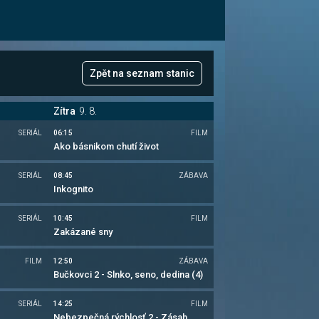
Zpět na seznam stanic
Zítra
9. 8.
SERIÁL
06:15
FILM
Ako básnikom chutí život
SERIÁL
08:45
ZÁBAVA
Inkognito
SERIÁL
10:45
FILM
Zakázané sny
FILM
12:50
ZÁBAVA
Bučkovci 2 - Slnko, seno, dedina (4)
SERIÁL
14:25
FILM
Nebezpečná rýchlosť 2 - Zásah