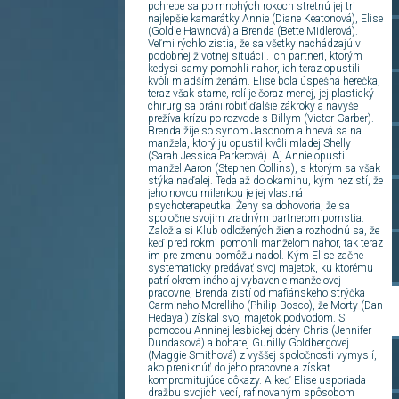
pohrebe sa po mnohých rokoch stretnú jej tri
najlepšie kamarátky Annie (Diane Keatonová), Elise
(Goldie Hawnová) a Brenda (Bette Midlerová).
Veľmi rýchlo zistia, že sa všetky nachádzajú v
podobnej životnej situácii. Ich partneri, ktorým
kedysi samy pomohli nahor, ich teraz opustili
kvôli mladším ženám. Elise bola úspešná herečka,
teraz však starne, rolí je čoraz menej, jej plastický
chirurg sa bráni robiť ďalšie zákroky a navyše
prežíva krízu po rozvode s Billym (Victor Garber).
Brenda žije so synom Jasonom a hnevá sa na
manžela, ktorý ju opustil kvôli mladej Shelly
(Sarah Jessica Parkerová). Aj Annie opustil
manžel Aaron (Stephen Collins), s ktorým sa však
stýka naďalej. Teda až do okamihu, kým nezistí, že
jeho novou milenkou je jej vlastná
psychoterapeutka. Ženy sa dohovoria, že sa
spoločne svojim zradným partnerom pomstia.
Založia si Klub odložených žien a rozhodnú sa, že
keď pred rokmi pomohli manželom nahor, tak teraz
im pre zmenu pomôžu nadol. Kým Elise začne
systematicky predávať svoj majetok, ku ktorému
patrí okrem iného aj vybavenie manželovej
pracovne, Brenda zistí od mafiánskeho strýčka
Carmineho Morelliho (Philip Bosco), že Morty (Dan
Hedaya ) získal svoj majetok podvodom. S
pomocou Anninej lesbickej dcéry Chris (Jennifer
Dundasová) a bohatej Gunilly Goldbergovej
(Maggie Smithová) z vyššej spoločnosti vymyslí,
ako preniknúť do jeho pracovne a získať
kompromitujúce dôkazy. A keď Elise usporiada
dražbu svojich vecí, rafinovaným spôsobom