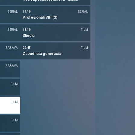
SERIÁL
17:10
SERIÁL
Profesionáli VIII (3)
SERIÁL
18:10
FILM
Sliedič
ZÁBAVA
20:45
FILM
Zabudnutá generácia
ZÁBAVA
FILM
FILM
FILM