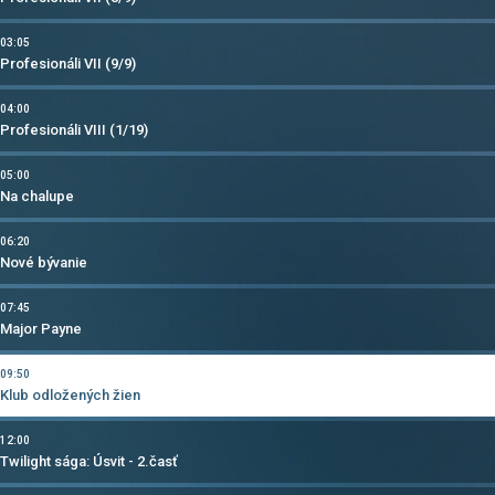
03:05
Profesionáli VII (9/9)
04:00
Profesionáli VIII (1/19)
05:00
Na chalupe
06:20
Nové bývanie
07:45
Major Payne
09:50
Klub odložených žien
12:00
Twilight sága: Úsvit - 2.časť